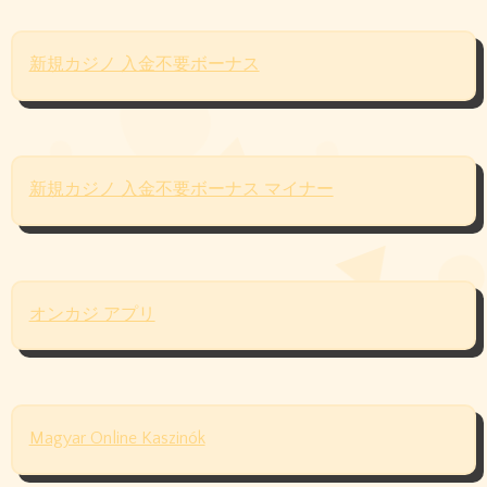
新規カジノ 入金不要ボーナス
新規カジノ 入金不要ボーナス マイナー
オンカジ アプリ
Magyar Online Kaszinók