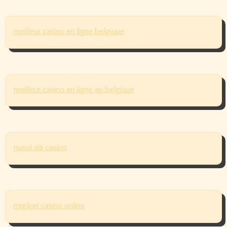
meilleur casino en ligne belgique
meilleur casino en ligne en belgique
nuovi siti casino
migliori casino online