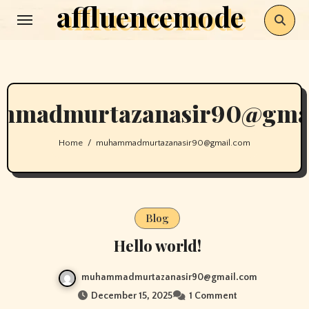
affluencemode
Skip
to
content
mmadmurtazanasir90@gmai
Home
muhammadmurtazanasir90@gmail.com
Blog
Hello world!
muhammadmurtazanasir90@gmail.com
December 15, 2025
1 Comment