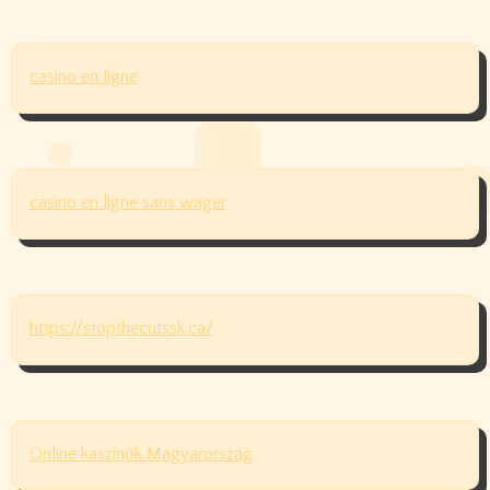
casino en ligne
casino en ligne sans wager
https://stopthecutssk.ca/
Online kaszinók Magyarország