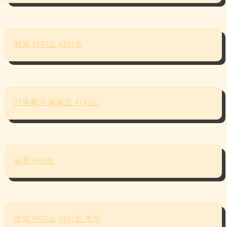
해외 카지노 사이트
신원확인 불필요 카지노
슬롯사이트
해외 카지노 사이트 추천