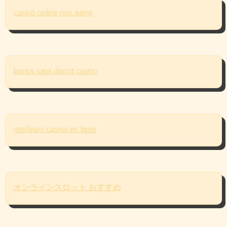
casino online non aams
bonus sans depot casino
meilleurs casino en ligne
オンラインスロット おすすめ