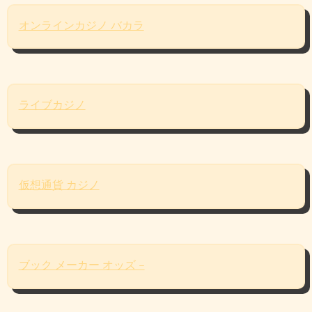
オンラインカジノ バカラ
ライブカジノ
仮想通貨 カジノ
ブック メーカー オッズ –