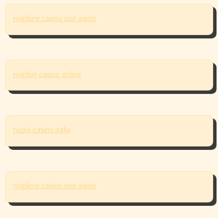
migliore casino non aams
migliori casino online
nuovi casino italia
migliore casino non aams