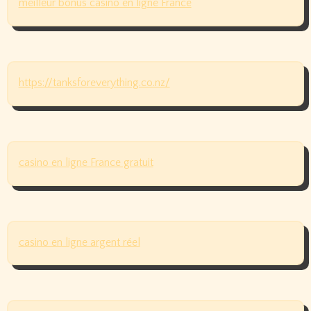
meilleur bonus casino en ligne France
https://tanksforeverything.co.nz/
casino en ligne France gratuit
casino en ligne argent réel