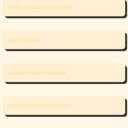
migliori siti scommesse non aams
casino non aams
pagamenti crypto scommesse
migliori app scommesse sportive