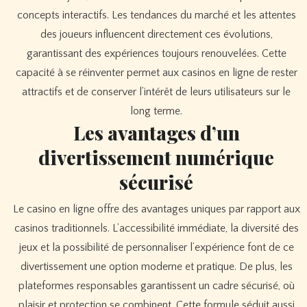
concepts interactifs. Les tendances du marché et les attentes
des joueurs influencent directement ces évolutions,
garantissant des expériences toujours renouvelées. Cette
capacité à se réinventer permet aux casinos en ligne de rester
attractifs et de conserver l’intérêt de leurs utilisateurs sur le
long terme.
Les avantages d’un
divertissement numérique
sécurisé
Le casino en ligne offre des avantages uniques par rapport aux
casinos traditionnels. L’accessibilité immédiate, la diversité des
jeux et la possibilité de personnaliser l’expérience font de ce
divertissement une option moderne et pratique. De plus, les
plateformes responsables garantissent un cadre sécurisé, où
plaisir et protection se combinent. Cette formule séduit aussi